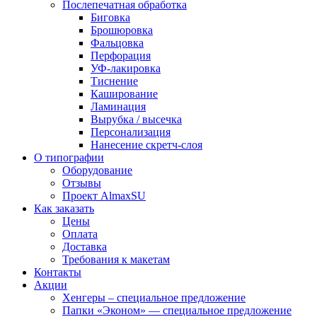
Послепечатная обработка
Биговка
Брошюровка
Фальцовка
Перфорация
УФ-лакировка
Тиснение
Каширование
Ламинация
Вырубка / высечка
Персонализация
Нанесение скретч-слоя
О типографии
Оборудование
Отзывы
Проект AlmaxSU
Как заказать
Цены
Оплата
Доставка
Требования к макетам
Контакты
Акции
Хенгеры – специальное предложение
Папки «Эконом» — специальное предложение