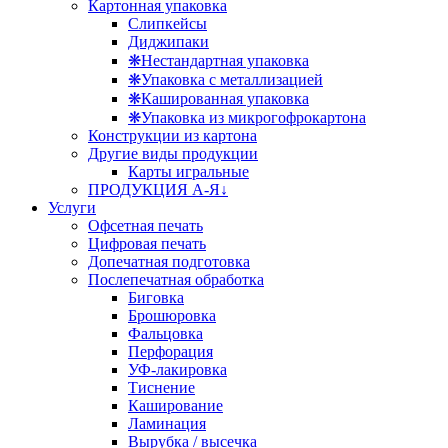
Картонная упаковка
Слипкейсы
Диджипаки
❋Нестандартная упаковка
❋Упаковка с металлизацией
❋Кашированная упаковка
❋Упаковка из микрогофрокартона
Конструкции из картона
Другие виды продукции
Карты игральные
ПРОДУКЦИЯ А-Я↓
Услуги
Офсетная печать
Цифровая печать
Допечатная подготовка
Послепечатная обработка
Биговка
Брошюровка
Фальцовка
Перфорация
УФ-лакировка
Тиснение
Каширование
Ламинация
Вырубка / высечка