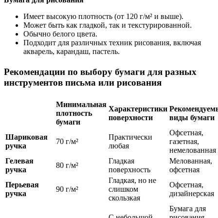
Имеет высокую плотность (от 120 г/м² и выше).
Может быть как гладкой, так и текстурированной.
Обычно белого цвета.
Подходит для различных техник рисования, включая
акварель, карандаш, пастель.
Рекомендации по выбору бумаги для разных
инструментов письма или рисования
Минимальная
Характеристики
Рекомендуем
плотность
поверхности
виды бумаги
бумаги
Офсетная,
Шариковая
Практически
70 г/м²
газетная,
ручка
любая
немелованная
Гелевая
Гладкая
Мелованная,
80 г/м²
ручка
поверхность
офсетная
Гладкая, но не
Перьевая
Офсетная,
90 г/м²
слишком
ручка
дизайнерская
скользкая
Бумага для
С небольшой
рисования,