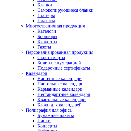
Бланки
Самокопирующиеся бланки
Постеры
Плакаты
Многостраничная продукция
Каталоги
Брошюры
Блокноты
Газеты
Персонализированная продукция
Скретч-карты
Билеты с нумерацией
Подарочные сертификаты
Календари
Настенные календари
Настольные календари
Карманные календари
Нестандартные календари
Квартальные календари
Блоки для календарей
Полиграфия для офиса
Бумажные пакеты
Папки
Конверты