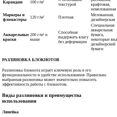
Карандаш
100 г/м²
текстурой
крафтовая,
немелованная
Маркеры и
Мелованная,
120 г/м²
Плотная
фломастеры
дизайнерская
Специальная
акварельная
Способная
Акварельные
200 г/м² и
бумага,
выдержать влагу
краски
выше
некоторые ви
без деформации
дизайнерской
бумаги
РАЗЛИНОВКА БЛОКНОТОВ
Разлиновка блокнота играет ключевую роль в его
функциональности и удобстве использования. Правильно
выбранная разлиновка может значительно повысить
эффективность работы с блокнотом.
Виды разлиновки и преимущества
использования
Линейка