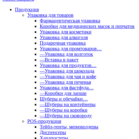
Продукция
Упаковка для товаров
Фармацевтическая упаковка
Коробки для медицинских масок и перчаток
Упаковка для косметики
Упаковка для алкоголя
Подарочная упаковка
Упаковка для промтоваров…
—Упаковка для колготок
—Вставка в пакет
Упаковка для продуктов…
—Упаковка для шоколада
—Упаковка для чая и кофе
—Упаковка для печенья
Упаковка для фастфуда…
—Коробки для лапши
Шуберы и обечайки…
—Шуберы на контейнеры
—Шуберы на коробки
—Шуберы на сковороду
POS-продукция
Тейбл-тенты, менюхолдеры
Диспенсеры
Хардпостеры