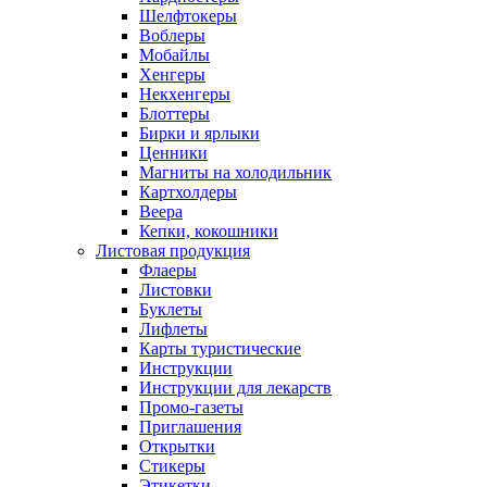
Шелфтокеры
Воблеры
Мобайлы
Хенгеры
Некхенгеры
Блоттеры
Бирки и ярлыки
Ценники
Магниты на холодильник
Картхолдеры
Веера
Кепки, кокошники
Листовая продукция
Флаеры
Листовки
Буклеты
Лифлеты
Карты туристические
Инструкции
Инструкции для лекарств
Промо-газеты
Приглашения
Открытки
Стикеры
Этикетки