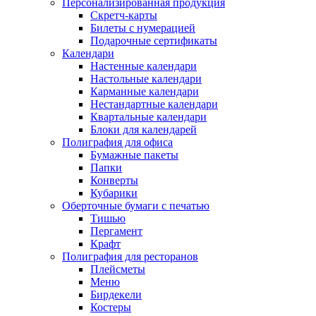
Персонализированная продукция
Скретч-карты
Билеты с нумерацией
Подарочные сертификаты
Календари
Настенные календари
Настольные календари
Карманные календари
Нестандартные календари
Квартальные календари
Блоки для календарей
Полиграфия для офиса
Бумажные пакеты
Папки
Конверты
Кубарики
Оберточные бумаги с печатью
Тишью
Пергамент
Крафт
Полиграфия для ресторанов
Плейсметы
Меню
Бирдекели
Костеры