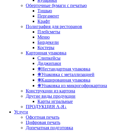
Кубарики
Оберточные бумаги с печатью
Тишью
Пергамент
Крафт
Полиграфия для ресторанов
Плейсметы
Меню
Бирдекели
Костеры
Картонная упаковка
Слипкейсы
Диджипаки
❋Нестандартная упаковка
❋Упаковка с металлизацией
❋Кашированная упаковка
❋Упаковка из микрогофрокартона
Конструкции из картона
Другие виды продукции
Карты игральные
ПРОДУКЦИЯ А-Я↓
Услуги
Офсетная печать
Цифровая печать
Допечатная подготовка