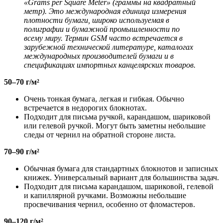
«Grams per Square Meter» (граммы на квадратный
метр). Это международная единица измерения
плотности бумаги, широко используемая в
полиграфии и бумажной промышленности по
всему миру. Термин GSM часто встречается в
зарубежной технической литературе, каталогах
международных производителей бумаги и в
спецификациях импортных канцелярских товаров.
50–70 г/м²
Очень тонкая бумага, легкая и гибкая. Обычно
встречается в недорогих блокнотах.
Подходит для письма ручкой, карандашом, шариковой
или гелевой ручкой. Могут быть заметны небольшие
следы от чернил на обратной стороне листа.
70–90 г/м²
Обычная бумага для стандартных блокнотов и записных
книжек. Универсальный вариант для большинства задач.
Подходит для письма карандашом, шариковой, гелевой
и капиллярной ручками. Возможны небольшие
просвечивания чернил, особенно от фломастеров.
90–120 г/м²