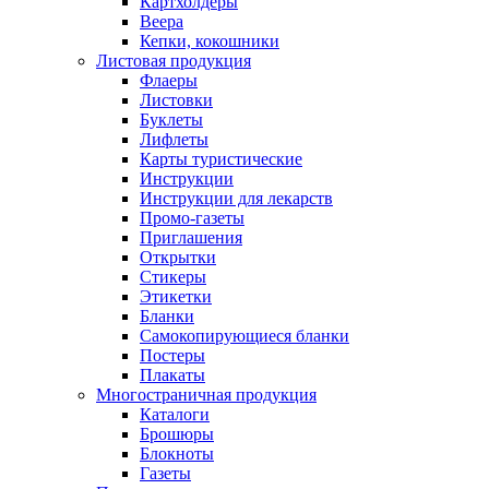
Картхолдеры
Веера
Кепки, кокошники
Листовая продукция
Флаеры
Листовки
Буклеты
Лифлеты
Карты туристические
Инструкции
Инструкции для лекарств
Промо-газеты
Приглашения
Открытки
Стикеры
Этикетки
Бланки
Самокопирующиеся бланки
Постеры
Плакаты
Многостраничная продукция
Каталоги
Брошюры
Блокноты
Газеты