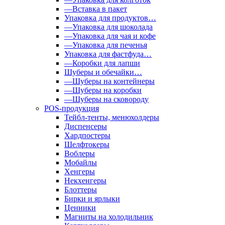
—Вставка в пакет
Упаковка для продуктов…
—Упаковка для шоколада
—Упаковка для чая и кофе
—Упаковка для печенья
Упаковка для фастфуда…
—Коробки для лапши
Шуберы и обечайки…
—Шуберы на контейнеры
—Шуберы на коробки
—Шуберы на сковороду
POS-продукция
Тейбл-тенты, менюхолдеры
Диспенсеры
Хардпостеры
Шелфтокеры
Воблеры
Мобайлы
Хенгеры
Некхенгеры
Блоттеры
Бирки и ярлыки
Ценники
Магниты на холодильник