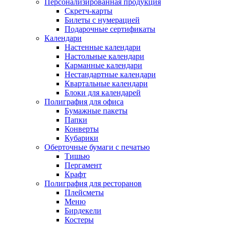
Персонализированная продукция
Скретч-карты
Билеты с нумерацией
Подарочные сертификаты
Календари
Настенные календари
Настольные календари
Карманные календари
Нестандартные календари
Квартальные календари
Блоки для календарей
Полиграфия для офиса
Бумажные пакеты
Папки
Конверты
Кубарики
Оберточные бумаги с печатью
Тишью
Пергамент
Крафт
Полиграфия для ресторанов
Плейсметы
Меню
Бирдекели
Костеры