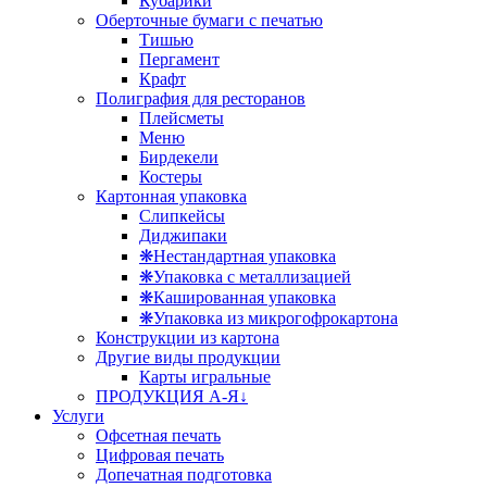
Кубарики
Оберточные бумаги с печатью
Тишью
Пергамент
Крафт
Полиграфия для ресторанов
Плейсметы
Меню
Бирдекели
Костеры
Картонная упаковка
Слипкейсы
Диджипаки
❋Нестандартная упаковка
❋Упаковка с металлизацией
❋Кашированная упаковка
❋Упаковка из микрогофрокартона
Конструкции из картона
Другие виды продукции
Карты игральные
ПРОДУКЦИЯ А-Я↓
Услуги
Офсетная печать
Цифровая печать
Допечатная подготовка