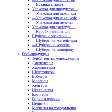
—Вставка в пакет
Упаковка для продуктов…
—Упаковка для шоколада
—Упаковка для чая и кофе
—Упаковка для печенья
Упаковка для фастфуда…
—Коробки для лапши
Шуберы и обечайки…
—Шуберы на контейнеры
—Шуберы на коробки
—Шуберы на сковороду
POS-продукция
Тейбл-тенты, менюхолдеры
Диспенсеры
Хардпостеры
Шелфтокеры
Воблеры
Мобайлы
Хенгеры
Некхенгеры
Блоттеры
Бирки и ярлыки
Ценники
Магниты на холодильник