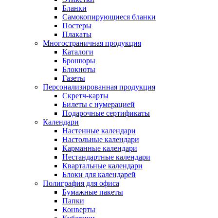
Бланки
Самокопирующиеся бланки
Постеры
Плакаты
Многостраничная продукция
Каталоги
Брошюры
Блокноты
Газеты
Персонализированная продукция
Скретч-карты
Билеты с нумерацией
Подарочные сертификаты
Календари
Настенные календари
Настольные календари
Карманные календари
Нестандартные календари
Квартальные календари
Блоки для календарей
Полиграфия для офиса
Бумажные пакеты
Папки
Конверты