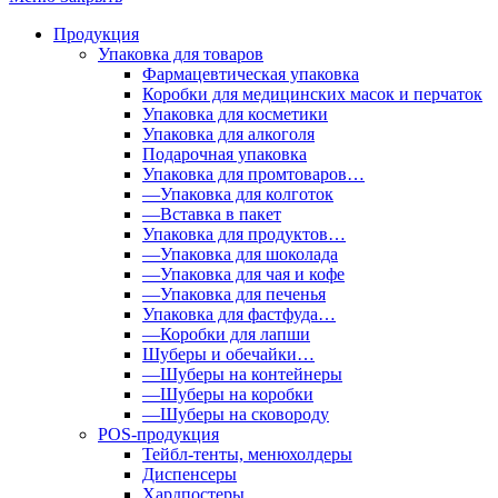
Продукция
Упаковка для товаров
Фармацевтическая упаковка
Коробки для медицинских масок и перчаток
Упаковка для косметики
Упаковка для алкоголя
Подарочная упаковка
Упаковка для промтоваров…
—Упаковка для колготок
—Вставка в пакет
Упаковка для продуктов…
—Упаковка для шоколада
—Упаковка для чая и кофе
—Упаковка для печенья
Упаковка для фастфуда…
—Коробки для лапши
Шуберы и обечайки…
—Шуберы на контейнеры
—Шуберы на коробки
—Шуберы на сковороду
POS-продукция
Тейбл-тенты, менюхолдеры
Диспенсеры
Хардпостеры