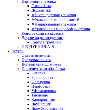
Картонная упаковка
Слипкейсы
Диджипаки
❋Нестандартная упаковка
❋Упаковка с металлизацией
❋Кашированная упаковка
❋Упаковка из микрогофрокартона
Конструкции из картона
Другие виды продукции
Карты игральные
ПРОДУКЦИЯ А-Я↓
Услуги
Офсетная печать
Цифровая печать
Допечатная подготовка
Послепечатная обработка
Биговка
Брошюровка
Фальцовка
Перфорация
УФ-лакировка
Тиснение
Каширование
Ламинация
Вырубка / высечка