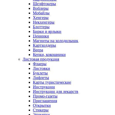
Шелфтокеры
Воблеры
Мобайлы
Хенгеры
Некхенгеры
Блоттеры
Бирки и ярлыки
Ценники
Магниты на холодильник
Картхолдеры
Веера
Кепки, кокошники
Листовая продукция
Флаеры
Листовки
Буклеты
Лифлеты
Карты туристические
Инструкции
Инструкции для лекарств
Промо-газеты
Приглашения
Открытки
Стикеры
Этикетки