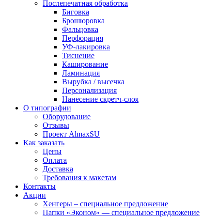
Послепечатная обработка
Биговка
Брошюровка
Фальцовка
Перфорация
УФ-лакировка
Тиснение
Каширование
Ламинация
Вырубка / высечка
Персонализация
Нанесение скретч-слоя
О типографии
Оборудование
Отзывы
Проект AlmaxSU
Как заказать
Цены
Оплата
Доставка
Требования к макетам
Контакты
Акции
Хенгеры – специальное предложение
Папки «Эконом» — специальное предложение