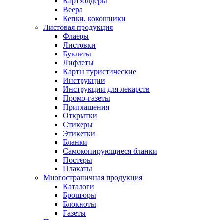
Картхолдеры
Веера
Кепки, кокошники
Листовая продукция
Флаеры
Листовки
Буклеты
Лифлеты
Карты туристические
Инструкции
Инструкции для лекарств
Промо-газеты
Приглашения
Открытки
Стикеры
Этикетки
Бланки
Самокопирующиеся бланки
Постеры
Плакаты
Многостраничная продукция
Каталоги
Брошюры
Блокноты
Газеты