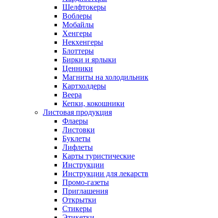
Шелфтокеры
Воблеры
Мобайлы
Хенгеры
Некхенгеры
Блоттеры
Бирки и ярлыки
Ценники
Магниты на холодильник
Картхолдеры
Веера
Кепки, кокошники
Листовая продукция
Флаеры
Листовки
Буклеты
Лифлеты
Карты туристические
Инструкции
Инструкции для лекарств
Промо-газеты
Приглашения
Открытки
Стикеры
Этикетки