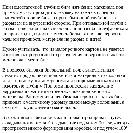
При недостаточной глубине бига изгибание материала под
прямым углом приводит к разрыву наружных слоев на
выпуклой стороне би­га, а при избыточной глубине — к
разрывам на внутренней сто­роне. При оптимальной глубине
разры­в поверхностных слоев бига при изгибе полуфабриката
не происходит, и достигается стабильная и выше первона­
чальной прочность ма­териала на разрыв и изгиб.
Нужно учитывать, что из малопрочного картона не удается
изготовить продукцию без раз­рушения поверхностных сло­ев
материала в месте бига.
В процессе биговки биговальный нож с за­кругленным
лезвием продавливает волокнистый материал в паз колодки
или в промежутки между ножом и опорными дисками на
некоторую глубину. При этом происходит растяжение
наружных и сжатие внутренних слоев волокнистого
материала. Растяжения и неизбежные сдвиги на краях бига
приводят к частичному разрыву связей между волокнами, а
сжатие — к уплотнению материала.
Эффективность биговки можно проконтролировать путем
склады­вания картона. Складывание под углом 90° служит для
пространственного формирования коробки, и под углом 180°