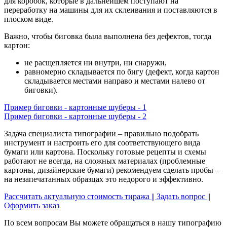
для коробок, которые в дальнейшем поступают на
переработку на машины для их склеивания и поставляются в
плоском виде.
Важно, чтобы биговка была выполнена без дефектов, тогда
картон:
не расщепляется ни внутри, ни снаружи,
равномерно складывается по бигу (дефект, когда картон
складывает­ся местами направо и местами налево от
биговки).
Пример биговки - картонные шуберы - 1
Пример биговки - картонные шуберы - 2
Задача специалиста типографии – правильно подобрать
инструмент и настроить его для соответствующего вида
бумаги или картона. Поскольку готовые рецепты и схемы
работают не всегда, на сложных материалах (проблемные
картоны, дизайнерские бумаги) рекомендуем сделать пробы –
на незапечатанных образцах это недорого и эффективно.
Рассчитать актуальную стоимость тиража || Задать вопрос ||
Оформить заказ
По всем вопросам Вы можете обращаться в нашу типографию