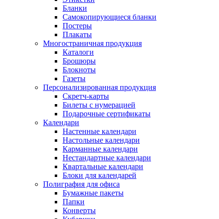
Бланки
Самокопирующиеся бланки
Постеры
Плакаты
Многостраничная продукция
Каталоги
Брошюры
Блокноты
Газеты
Персонализированная продукция
Скретч-карты
Билеты с нумерацией
Подарочные сертификаты
Календари
Настенные календари
Настольные календари
Карманные календари
Нестандартные календари
Квартальные календари
Блоки для календарей
Полиграфия для офиса
Бумажные пакеты
Папки
Конверты