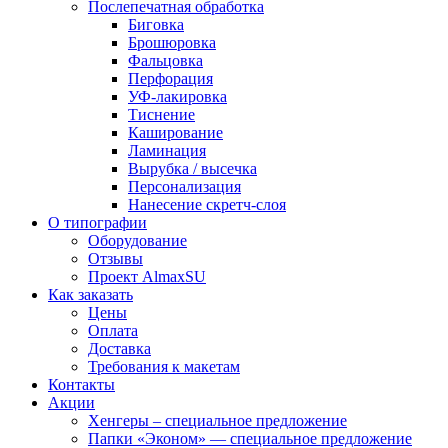
Послепечатная обработка
Биговка
Брошюровка
Фальцовка
Перфорация
УФ-лакировка
Тиснение
Каширование
Ламинация
Вырубка / высечка
Персонализация
Нанесение скретч-слоя
О типографии
Оборудование
Отзывы
Проект AlmaxSU
Как заказать
Цены
Оплата
Доставка
Требования к макетам
Контакты
Акции
Хенгеры – специальное предложение
Папки «Эконом» — специальное предложение