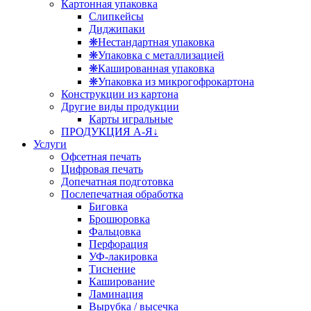
Картонная упаковка
Слипкейсы
Диджипаки
❋Нестандартная упаковка
❋Упаковка с металлизацией
❋Кашированная упаковка
❋Упаковка из микрогофрокартона
Конструкции из картона
Другие виды продукции
Карты игральные
ПРОДУКЦИЯ А-Я↓
Услуги
Офсетная печать
Цифровая печать
Допечатная подготовка
Послепечатная обработка
Биговка
Брошюровка
Фальцовка
Перфорация
УФ-лакировка
Тиснение
Каширование
Ламинация
Вырубка / высечка