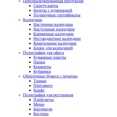
Персонализированная продукция
Скретч-карты
Билеты с нумерацией
Подарочные сертификаты
Календари
Настенные календари
Настольные календари
Карманные календари
Нестандартные календари
Квартальные календари
Блоки для календарей
Полиграфия для офиса
Бумажные пакеты
Папки
Конверты
Кубарики
Оберточные бумаги с печатью
Тишью
Пергамент
Крафт
Полиграфия для ресторанов
Плейсметы
Меню
Бирдекели
Костеры