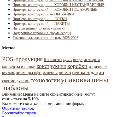
Примеры конструкций — КОРОБКИ УНИВЕРСАЛЬНЫЕ
Примеры конструкций — КОРОБКИ НЕСТАНДАРТНЫЕ
Примеры конструкций — КОРОБКИ ПОДАРОЧНЫЕ
Примеры конструкций — ОБЕЧАЙКИ
Примеры конструкций — ЛОТКИ
Примеры конструкций — ПАКЕТЫ
Интерактивный дизайн упаковки
Подарочные коробки в форме сердца
Упаковка для алкоголя: тренды 2025-2026
Метки
POS-продукция
история
блокноты
веера
бумага
коробки
конструкции
конверты и папки
маркетинг//
рекомендации
примеры оформления
промо
реклама
упаковка
цены
технологии
своими руками
шаблоны
Внимание! Цены на сайте ориентировочные, могут
отличаться на 5-10%
Вы можете связаться с нами, заполнив формы:
Обратный звонок
Рассчитайте тираж