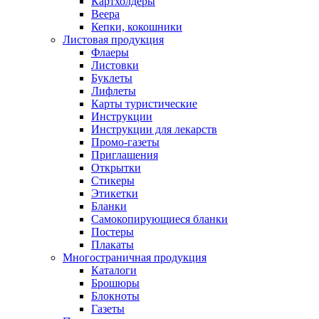
Картхолдеры
Веера
Кепки, кокошники
Листовая продукция
Флаеры
Листовки
Буклеты
Лифлеты
Карты туристические
Инструкции
Инструкции для лекарств
Промо-газеты
Приглашения
Открытки
Стикеры
Этикетки
Бланки
Самокопирующиеся бланки
Постеры
Плакаты
Многостраничная продукция
Каталоги
Брошюры
Блокноты
Газеты