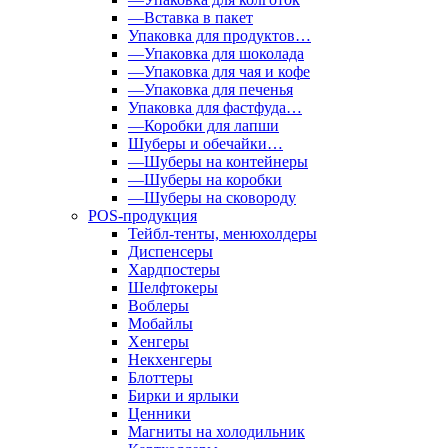
—Вставка в пакет
Упаковка для продуктов…
—Упаковка для шоколада
—Упаковка для чая и кофе
—Упаковка для печенья
Упаковка для фастфуда…
—Коробки для лапши
Шуберы и обечайки…
—Шуберы на контейнеры
—Шуберы на коробки
—Шуберы на сковороду
POS-продукция
Тейбл-тенты, менюхолдеры
Диспенсеры
Хардпостеры
Шелфтокеры
Воблеры
Мобайлы
Хенгеры
Некхенгеры
Блоттеры
Бирки и ярлыки
Ценники
Магниты на холодильник