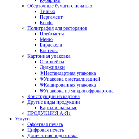
Кубарики
Оберточные бумаги с печатью
Тишью
Пергамент
Крафт
Полиграфия для ресторанов
Плейсметы
Меню
Бирдекели
Костеры
Картонная упаковка
Слипкейсы
Диджипаки
❋Нестандартная упаковка
❋Упаковка с металлизацией
❋Кашированная упаковка
❋Упаковка из микрогофрокартона
Конструкции из картона
Другие виды продукции
Карты игральные
ПРОДУКЦИЯ А-Я↓
Услуги
Офсетная печать
Цифровая печать
Допечатная подготовка