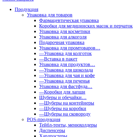
Продукция
Упаковка для товаров
Фармацевтическая упаковка
Коробки для медицинских масок и перчаток
Упаковка для косметики
Упаковка для алкоголя
Подарочная упаковка
Упаковка для промтоваров…
—Упаковка для колготок
—Вставка в пакет
Упаковка для продуктов…
—Упаковка для шоколада
—Упаковка для чая и кофе
—Упаковка для печенья
Упаковка для фастфуда…
—Коробки для лапши
Шуберы и обечайки…
—Шуберы на контейнеры
—Шуберы на коробки
—Шуберы на сковороду
POS-продукция
Тейбл-тенты, менюхолдеры
Диспенсеры
Хардпостеры