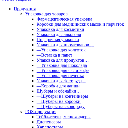
Продукция
Упаковка для товаров
Фармацевтическая упаковка
Коробки для медицинских масок и перчаток
Упаковка для косметики
Упаковка для алкоголя
Подарочная упаковка
Упаковка для промтоваров…
—Упаковка для колготок
—Вставка в пакет
Упаковка для продуктов…
—Упаковка для шоколада
—Упаковка для чая и кофе
—Упаковка для печенья
Упаковка для фастфуда…
—Коробки для лапши
Шуберы и обечайки…
—Шуберы на контейнеры
—Шуберы на коробки
—Шуберы на сковороду
POS-продукция
Тейбл-тенты, менюхолдеры
Диспенсеры
Хардпостеры