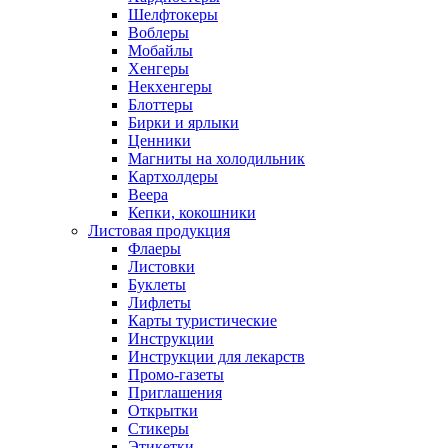
Шелфтокеры
Воблеры
Мобайлы
Хенгеры
Некхенгеры
Блоттеры
Бирки и ярлыки
Ценники
Магниты на холодильник
Картхолдеры
Веера
Кепки, кокошники
Листовая продукция
Флаеры
Листовки
Буклеты
Лифлеты
Карты туристические
Инструкции
Инструкции для лекарств
Промо-газеты
Приглашения
Открытки
Стикеры
Этикетки