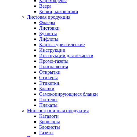
Картхолдеры
Веера
Кепки, кокошники
Листовая продукция
Флаеры
Листовки
Буклеты
Лифлеты
Карты туристические
Инструкции
Инструкции для лекарств
Промо-газеты
Приглашения
Открытки
Стикеры
Этикетки
Бланки
Самокопирующиеся бланки
Постеры
Плакаты
Многостраничная продукция
Каталоги
Брошюры
Блокноты
Газеты