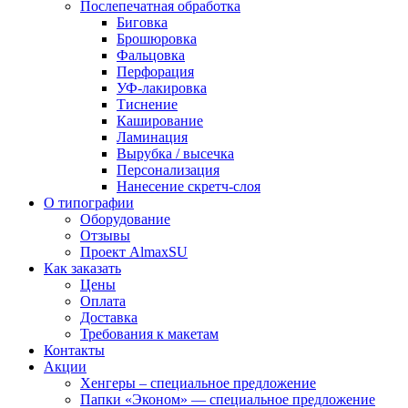
Послепечатная обработка
Биговка
Брошюровка
Фальцовка
Перфорация
УФ-лакировка
Тиснение
Каширование
Ламинация
Вырубка / высечка
Персонализация
Нанесение скретч-слоя
О типографии
Оборудование
Отзывы
Проект AlmaxSU
Как заказать
Цены
Оплата
Доставка
Требования к макетам
Контакты
Акции
Хенгеры – специальное предложение
Папки «Эконом» — специальное предложение