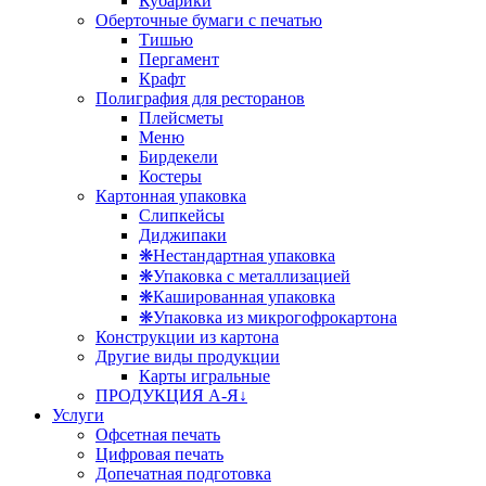
Кубарики
Оберточные бумаги с печатью
Тишью
Пергамент
Крафт
Полиграфия для ресторанов
Плейсметы
Меню
Бирдекели
Костеры
Картонная упаковка
Слипкейсы
Диджипаки
❋Нестандартная упаковка
❋Упаковка с металлизацией
❋Кашированная упаковка
❋Упаковка из микрогофрокартона
Конструкции из картона
Другие виды продукции
Карты игральные
ПРОДУКЦИЯ А-Я↓
Услуги
Офсетная печать
Цифровая печать
Допечатная подготовка