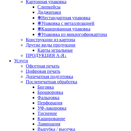
Картонная упаковка
Слипкейсы
Диджипаки
❋Нестандартная упаковка
❋Упаковка с металлизацией
❋Кашированная упаковка
❋Упаковка из микрогофрокартона
Конструкции из картона
Другие виды продукции
Карты игральные
ПРОДУКЦИЯ А-Я↓
Услуги
Офсетная печать
Цифровая печать
Допечатная подготовка
Послепечатная обработка
Биговка
Брошюровка
Фальцовка
Перфорация
УФ-лакировка
Тиснение
Каширование
Ламинация
Вырубка / высечка