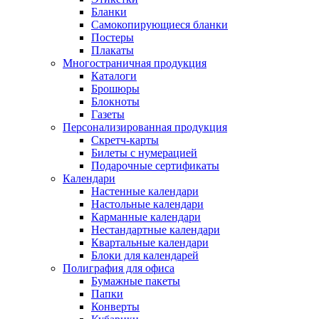
Бланки
Самокопирующиеся бланки
Постеры
Плакаты
Многостраничная продукция
Каталоги
Брошюры
Блокноты
Газеты
Персонализированная продукция
Скретч-карты
Билеты с нумерацией
Подарочные сертификаты
Календари
Настенные календари
Настольные календари
Карманные календари
Нестандартные календари
Квартальные календари
Блоки для календарей
Полиграфия для офиса
Бумажные пакеты
Папки
Конверты