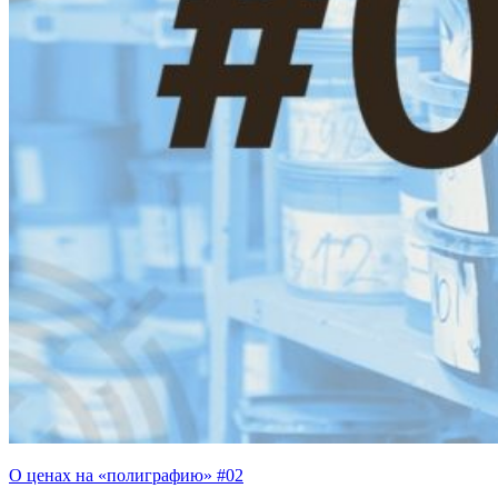
О ценах на «полиграфию» #02