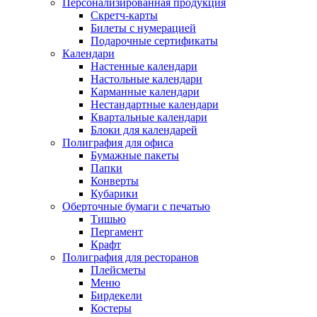
Персонализированная продукция
Скретч-карты
Билеты с нумерацией
Подарочные сертификаты
Календари
Настенные календари
Настольные календари
Карманные календари
Нестандартные календари
Квартальные календари
Блоки для календарей
Полиграфия для офиса
Бумажные пакеты
Папки
Конверты
Кубарики
Оберточные бумаги с печатью
Тишью
Пергамент
Крафт
Полиграфия для ресторанов
Плейсметы
Меню
Бирдекели
Костеры