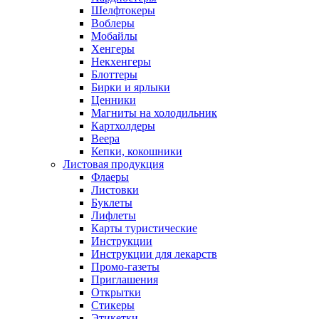
Шелфтокеры
Воблеры
Мобайлы
Хенгеры
Некхенгеры
Блоттеры
Бирки и ярлыки
Ценники
Магниты на холодильник
Картхолдеры
Веера
Кепки, кокошники
Листовая продукция
Флаеры
Листовки
Буклеты
Лифлеты
Карты туристические
Инструкции
Инструкции для лекарств
Промо-газеты
Приглашения
Открытки
Стикеры
Этикетки