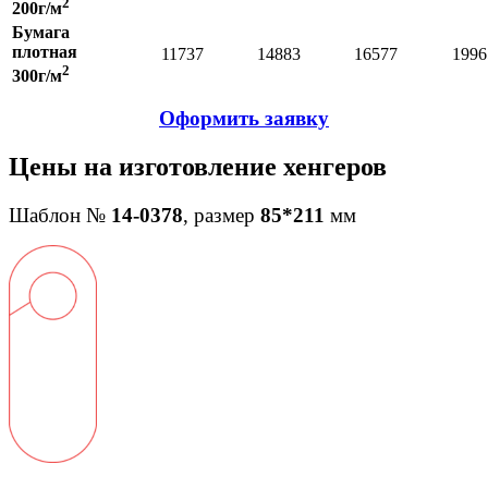
2
200г/м
Бумага
плотная
11737
14883
16577
1996
2
300г/м
Оформить заявку
Цены на изготовление хенгеров
Шаблон №
14-0378
, размер
85*211
мм