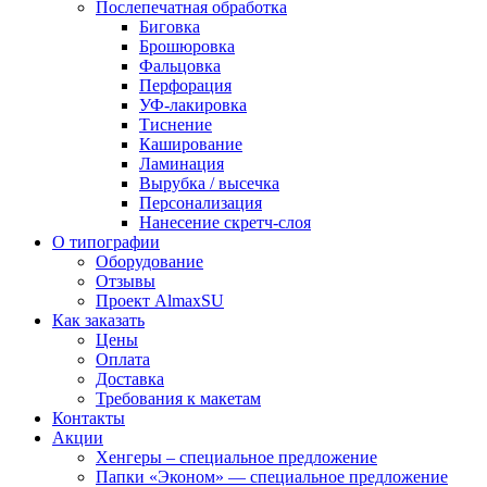
Послепечатная обработка
Биговка
Брошюровка
Фальцовка
Перфорация
УФ-лакировка
Тиснение
Каширование
Ламинация
Вырубка / высечка
Персонализация
Нанесение скретч-слоя
О типографии
Оборудование
Отзывы
Проект AlmaxSU
Как заказать
Цены
Оплата
Доставка
Требования к макетам
Контакты
Акции
Хенгеры – специальное предложение
Папки «Эконом» — специальное предложение