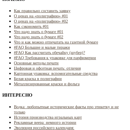
Как правильно составить заявку
О ценах на «полиграфию» #01
О ценах на «полиграфию» #02
Как сэкономить #01
Что надо знать о бумаге #01
Что надо знать о бумаге #02
Что и как можно отпечатать на газетной бумаге
#FAQ Большие и малые тиражи
#FAQ Как рассчитать обечайку (шубер)?
#FAQ Требования к упаковке для парфюмерии
Основные методы печати
Цифровая и офсетная печать: отличия
Картонная упаковка: вспомогательные средства
Белая краска в полиграфии
Металлизированные краски и фольга
ИНТЕРЕСНО
Водка: любопытные исторические факты про этикетку и не
только
История производства игральных карт
Рекламные веера: немного истории
Эволюция российского календаря: