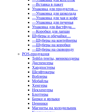
—Вставка в пакет
Упаковка для продуктов…
—Упаковка для шоколада
—Упаковка для чая и кофе
—Упаковка для печенья
Упаковка для фастфуда…
—Коробки для лапши
Шуберы и обечайки…
—Шуберы на контейнеры
—Шуберы на коробки
—Шуберы на сковороду
POS-продукция
Тейбл-тенты, менюхолдеры
Диспенсеры
Хардпостеры
Шелфтокеры
Воблеры
Мобайлы
Хенгеры
Некхенгеры
Блоттеры
Бирки и ярлыки
Ценники
Магниты на холодильник