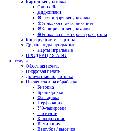
Картонная упаковка
Слипкейсы
Диджипаки
❋Нестандартная упаковка
❋Упаковка с металлизацией
❋Кашированная упаковка
❋Упаковка из микрогофрокартона
Конструкции из картона
Другие виды продукции
Карты игральные
ПРОДУКЦИЯ А-Я↓
Услуги
Офсетная печать
Цифровая печать
Допечатная подготовка
Послепечатная обработка
Биговка
Брошюровка
Фальцовка
Перфорация
УФ-лакировка
Тиснение
Каширование
Ламинация
Вырубка / высечка