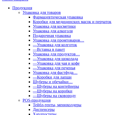
Продукция
Упаковка для товаров
Фармацевтическая упаковка
Коробки для медицинских масок и перчаток
Упаковка для косметики
Упаковка для алкоголя
Подарочная упаковка
Упаковка для промтоваров…
—Упаковка для колготок
—Вставка в пакет
Упаковка для продуктов…
—Упаковка для шоколада
—Упаковка для чая и кофе
—Упаковка для печенья
Упаковка для фастфуда…
—Коробки для лапши
Шуберы и обечайки…
—Шуберы на контейнеры
—Шуберы на коробки
—Шуберы на сковороду
POS-продукция
Тейбл-тенты, менюхолдеры
Диспенсеры
Хардпостеры