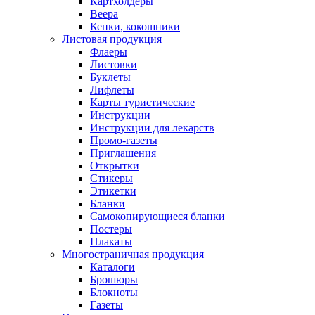
Картхолдеры
Веера
Кепки, кокошники
Листовая продукция
Флаеры
Листовки
Буклеты
Лифлеты
Карты туристические
Инструкции
Инструкции для лекарств
Промо-газеты
Приглашения
Открытки
Стикеры
Этикетки
Бланки
Самокопирующиеся бланки
Постеры
Плакаты
Многостраничная продукция
Каталоги
Брошюры
Блокноты
Газеты