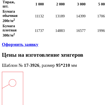
Тираж,
1 000
2 000
3 000
5 00
шт.
Бумага
обычная
11132
13189
14399
1706
2
200г/м
Бумага
плотная
11737
14883
16577
1996
2
300г/м
Оформить заявку
Цены на изготовление хенгеров
Шаблон №
17-3926
, размер
95*210
мм