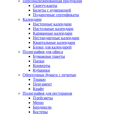
Персонализированная продукция
Скретч-карты
Билеты с нумерацией
Подарочные сертификаты
Календари
Настенные календари
Настольные календари
Карманные календари
Нестандартные календари
Квартальные календари
Блоки для календарей
Полиграфия для офиса
Бумажные пакеты
Папки
Конверты
Кубарики
Оберточные бумаги с печатью
Тишью
Пергамент
Крафт
Полиграфия для ресторанов
Плейсметы
Меню
Бирдекели
Костеры