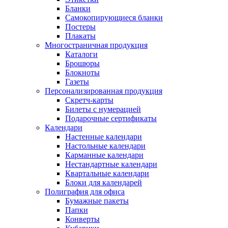
Бланки
Самокопирующиеся бланки
Постеры
Плакаты
Многостраничная продукция
Каталоги
Брошюры
Блокноты
Газеты
Персонализированная продукция
Скретч-карты
Билеты с нумерацией
Подарочные сертификаты
Календари
Настенные календари
Настольные календари
Карманные календари
Нестандартные календари
Квартальные календари
Блоки для календарей
Полиграфия для офиса
Бумажные пакеты
Папки
Конверты