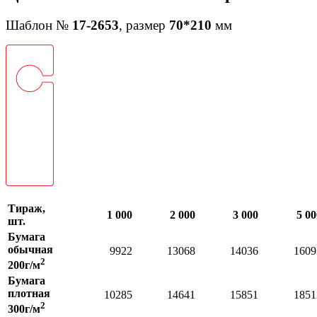
Шаблон №
17-2653
, размер
70*210
мм
Тираж,
1 000
2 000
3 000
5 00
шт.
Бумага
обычная
9922
13068
14036
1609
2
200г/м
Бумага
плотная
10285
14641
15851
1851
2
300г/м