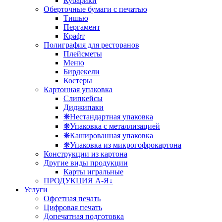
Кубарики
Оберточные бумаги с печатью
Тишью
Пергамент
Крафт
Полиграфия для ресторанов
Плейсметы
Меню
Бирдекели
Костеры
Картонная упаковка
Слипкейсы
Диджипаки
❋Нестандартная упаковка
❋Упаковка с металлизацией
❋Кашированная упаковка
❋Упаковка из микрогофрокартона
Конструкции из картона
Другие виды продукции
Карты игральные
ПРОДУКЦИЯ А-Я↓
Услуги
Офсетная печать
Цифровая печать
Допечатная подготовка